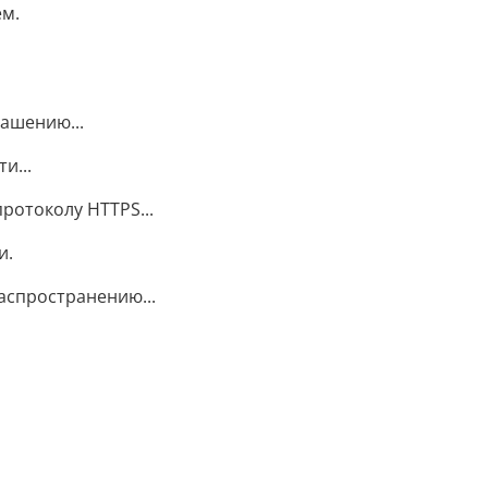
ем.
ашению...
и...
ротоколу HTTPS...
и.
спространению...