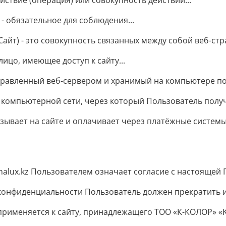
ствие (операция) или совокупность действий...
 обязательное для соблюдения...
Сайт) - это совокупность связанных между собой веб-стра
лицо, имеющее доступ к сайту...
равленный веб-сервером и хранимый на компьютере пол
в компьютерной сети, через который Пользователь получа
азывает на сайте и оплачивает через платёжные системы
alux.kz Пользователем означает согласие с настоящей 
 конфиденциальности Пользователь должен прекратить 
именяется к сайту, принадлежащего ТОО «К-КОЛОР» «K