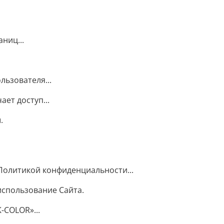
ниц...
ьзователя...
ет доступ...
.
Политикой конфиденциальности...
использование Cайта.
-COLOR»...