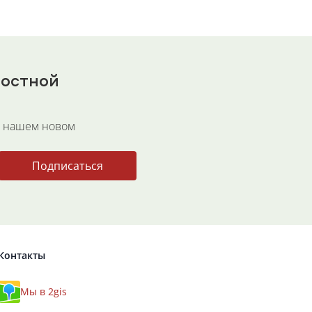
востной
в нашем новом
Подписаться
Контакты
Мы в 2gis